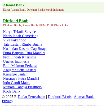
Alamat Bank
Daftar Alamat Bank, Direktori Bank seluruh Indonesia
Direktori Bisnis
Direktori Bisnis, Alamat Bisnis UKM, Profil Bisnis Lokal.
Karya Teknik Service
Necis Indah Cemerlang
Viva Pakarindo
Tata Lestari Rimba Buana
Kuali dan Kastrol Cap Buaya
Putra Bangun Citra Mandiri
Profil Indah Kharisma
Unelec Indonesia
Budi Makmur Perkasa
Anugrah Setia Lestari
Kunango Jantan
Nusaraya Putra Mandiri
Indo Candi Manis
Mutiara Cahaya Plastindo
Kode Bank
© 2025 R
Daftar Perusahaan
|
Direktori Bisnis
|
Alamat Bank
|
Privacy
AlamatBisnis
hanya menyediakan listing alamat bisnis di Indonesia,
Alamat Bisnis
tidak