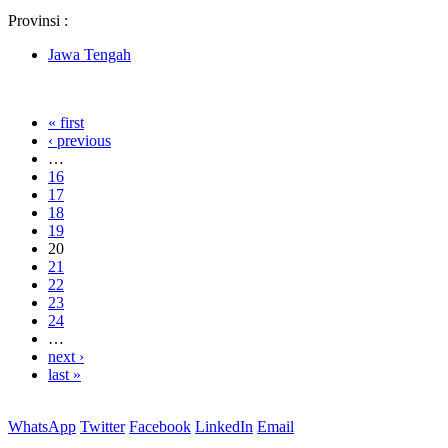
Provinsi :
Jawa Tengah
« first
‹ previous
…
16
17
18
19
20
21
22
23
24
…
next ›
last »
WhatsApp
Twitter
Facebook
LinkedIn
Email