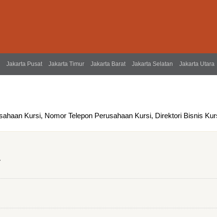
Jakarta Pusat
Jakarta Timur
Jakarta Barat
Jakarta Selatan
Jakarta Utara
sahaan Kursi, Nomor Telepon Perusahaan Kursi, Direktori Bisnis Kur
V