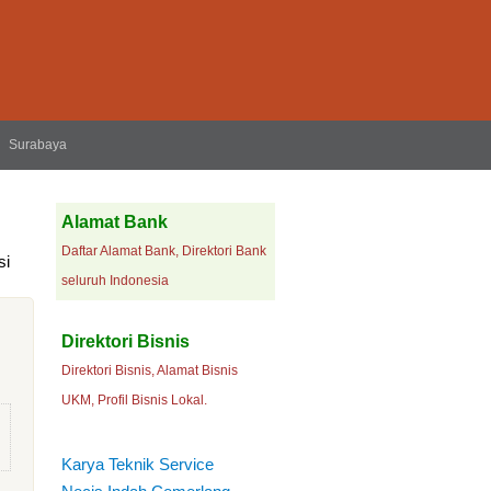
Surabaya
Alamat Bank
Daftar Alamat Bank, Direktori Bank
si
seluruh Indonesia
Direktori Bisnis
Direktori Bisnis, Alamat Bisnis
UKM, Profil Bisnis Lokal.
Karya Teknik Service