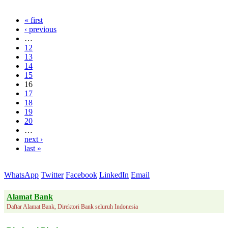
« first
‹ previous
…
12
13
14
15
16
17
18
19
20
…
next ›
last »
WhatsApp
Twitter
Facebook
LinkedIn
Email
Alamat Bank
Daftar Alamat Bank, Direktori Bank seluruh Indonesia