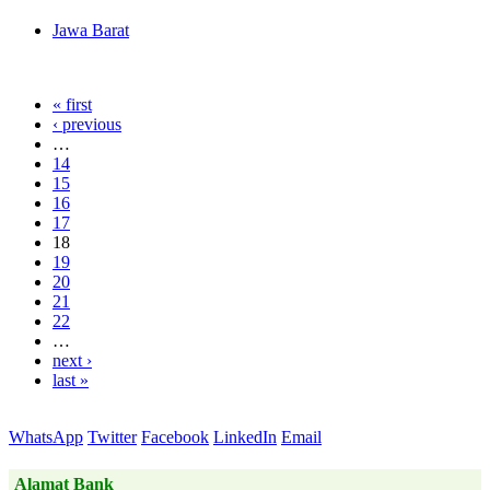
Jawa Barat
« first
‹ previous
…
14
15
16
17
18
19
20
21
22
…
next ›
last »
WhatsApp
Twitter
Facebook
LinkedIn
Email
Alamat Bank