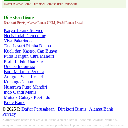
Daftar Alamat Bank, Direktori Bank seluruh Indonesia
Direktori Bisnis
Direktori Bisnis, Alamat Bisnis UKM, Profil Bisnis Lokal.
Karya Teknik Service
Necis Indah Cemerlang
Viva Pakarindo
Tata Lestari Rimba Buana
Kuali dan Kastrol Cap Buaya
Putra Bangun Citra Mandiri
Profil Indah Kharisma
Unelec Indonesia
Budi Makmur Perkasa
Anugrah Setia Lestari
Kunango Jantan
Nusaraya Putra Mandiri
Indo Candi Manis
Mutiara Cahaya Plastindo
Kode Bank
© 2025 R
Daftar Perusahaan
|
Direktori Bisnis
|
Alamat Bank
|
Privacy
AlamatBisnis
hanya menyediakan listing alamat bisnis di Indonesia,
Alamat Bisnis
tidak
menjamin keakuratan data dikarenakan perubahan kepemilikan ataupun perpindahan alamat