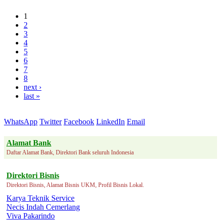
1
2
3
4
5
6
7
8
next ›
last »
WhatsApp
Twitter
Facebook
LinkedIn
Email
Alamat Bank
Daftar Alamat Bank, Direktori Bank seluruh Indonesia
Direktori Bisnis
Direktori Bisnis, Alamat Bisnis UKM, Profil Bisnis Lokal.
Karya Teknik Service
Necis Indah Cemerlang
Viva Pakarindo