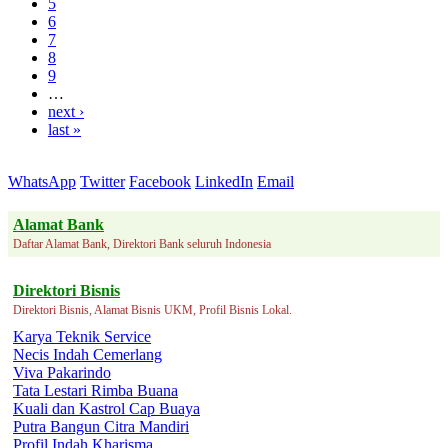
5
6
7
8
9
…
next ›
last »
WhatsApp
Twitter
Facebook
LinkedIn
Email
Alamat Bank
Daftar Alamat Bank, Direktori Bank seluruh Indonesia
Direktori Bisnis
Direktori Bisnis, Alamat Bisnis UKM, Profil Bisnis Lokal.
Karya Teknik Service
Necis Indah Cemerlang
Viva Pakarindo
Tata Lestari Rimba Buana
Kuali dan Kastrol Cap Buaya
Putra Bangun Citra Mandiri
Profil Indah Kharisma