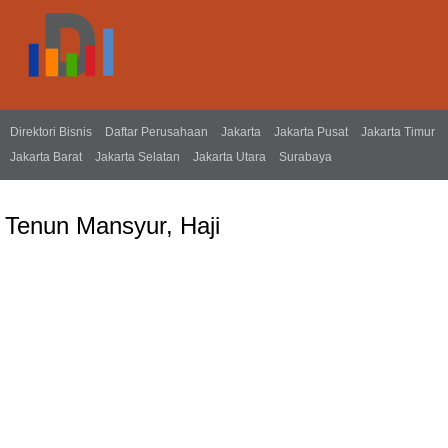
Direktori Bisnis
Daftar Perusahaan
Jakarta
Jakarta Pusat
Jakarta Timur
Jakarta Barat
Jakarta Selatan
Jakarta Utara
Surabaya
Tenun Mansyur, Haji