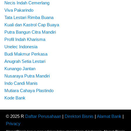
Necis Indah Cemerlang
Viva Pakarindo
Tata Lestari Rimba Buana
Kuali dan Kastrol Cap Buaya
Putra Bangun Citra Mandiri
Profil Indah Kharisma
Unelec Indonesia
Budi Makmur Perkasa
Anugrah Setia Lestari
Kunango Jantan
Nusaraya Putra Mandiri
Indo Candi Manis
Mutiara Cahaya Plastindo
Kode Bank
© 2025 R
Daftar Perusahaan
|
Direktori Bisnis
|
Alamat Bank
|
Privacy