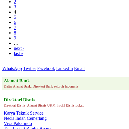
2
3
4
5
6
7
8
9
…
next ›
last »
WhatsApp
Twitter
Facebook
LinkedIn
Email
Alamat Bank
Daftar Alamat Bank, Direktori Bank seluruh Indonesia
Direktori Bisnis
Direktori Bisnis, Alamat Bisnis UKM, Profil Bisnis Lokal.
Karya Teknik Service
Necis Indah Cemerlang
Viva Pakarindo
Tata Lestari Rimba Buana