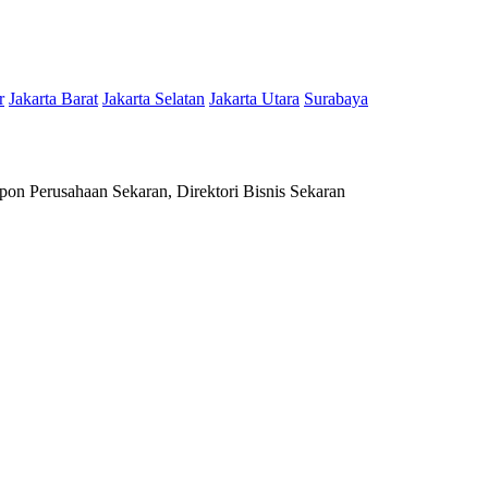
r
Jakarta Barat
Jakarta Selatan
Jakarta Utara
Surabaya
on Perusahaan Sekaran, Direktori Bisnis Sekaran