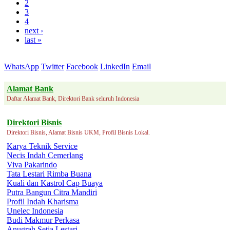
2
3
4
next ›
last »
WhatsApp
Twitter
Facebook
LinkedIn
Email
Alamat Bank
Daftar Alamat Bank, Direktori Bank seluruh Indonesia
Direktori Bisnis
Direktori Bisnis, Alamat Bisnis UKM, Profil Bisnis Lokal.
Karya Teknik Service
Necis Indah Cemerlang
Viva Pakarindo
Tata Lestari Rimba Buana
Kuali dan Kastrol Cap Buaya
Putra Bangun Citra Mandiri
Profil Indah Kharisma
Unelec Indonesia
Budi Makmur Perkasa
Anugrah Setia Lestari