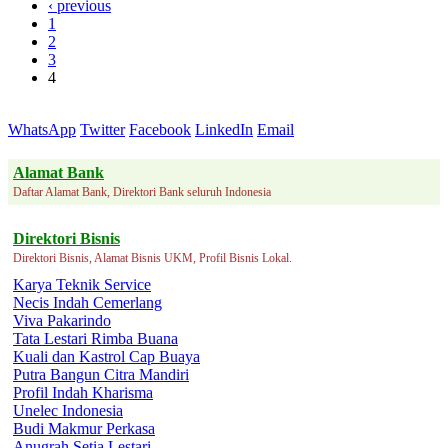
‹ previous
1
2
3
4
WhatsApp
Twitter
Facebook
LinkedIn
Email
Alamat Bank
Daftar Alamat Bank, Direktori Bank seluruh Indonesia
Direktori Bisnis
Direktori Bisnis, Alamat Bisnis UKM, Profil Bisnis Lokal.
Karya Teknik Service
Necis Indah Cemerlang
Viva Pakarindo
Tata Lestari Rimba Buana
Kuali dan Kastrol Cap Buaya
Putra Bangun Citra Mandiri
Profil Indah Kharisma
Unelec Indonesia
Budi Makmur Perkasa
Anugrah Setia Lestari