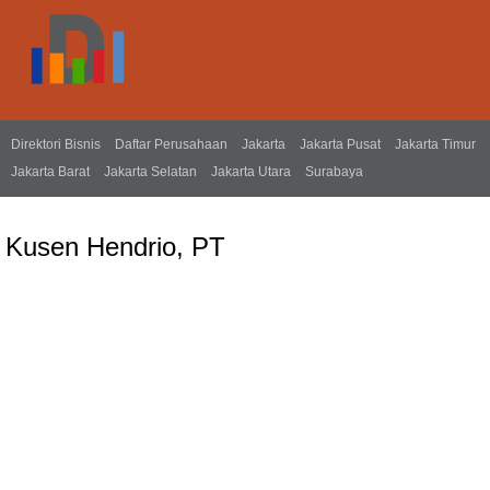
Direktori Bisnis
Daftar Perusahaan
Jakarta
Jakarta Pusat
Jakarta Timur
Jakarta Barat
Jakarta Selatan
Jakarta Utara
Surabaya
Kusen Hendrio, PT