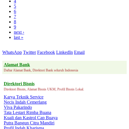
4
5
6
7
8
9
next ›
last »
WhatsApp
Twitter
Facebook
LinkedIn
Email
Alamat Bank
Daftar Alamat Bank, Direktori Bank seluruh Indonesia
Direktori Bisnis
Direktori Bisnis, Alamat Bisnis UKM, Profil Bisnis Lokal.
Karya Teknik Service
Necis Indah Cemerlang
Viva Pakarindo
Tata Lestari Rimba Buana
Kuali dan Kastrol Cap Buaya
Putra Bangun Citra Mandiri
Profil Indah Kharisma