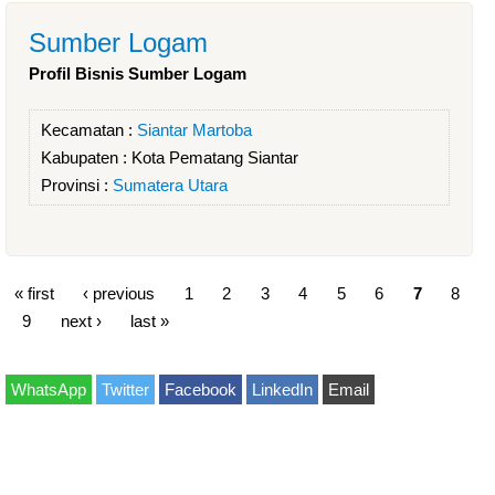
Sumber Logam
Profil Bisnis Sumber Logam
Kecamatan :
Siantar Martoba
Kabupaten :
Kota Pematang Siantar
Provinsi :
Sumatera Utara
« first
‹ previous
1
2
3
4
5
6
7
8
9
next ›
last »
WhatsApp
Twitter
Facebook
LinkedIn
Email