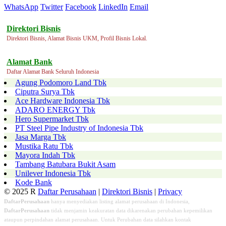
WhatsApp
Twitter
Facebook
LinkedIn
Email
Direktori Bisnis
Direktori Bisnis, Alamat Bisnis UKM, Profil Bisnis Lokal.
Alamat Bank
Daftar Alamat Bank Seluruh Indonesia
Agung Podomoro Land Tbk
Ciputra Surya Tbk
Ace Hardware Indonesia Tbk
ADARO ENERGY Tbk
Hero Supermarket Tbk
PT Steel Pipe Industry of Indonesia Tbk
Jasa Marga Tbk
Mustika Ratu Tbk
Mayora Indah Tbk
Tambang Batubara Bukit Asam
Unilever Indonesia Tbk
Kode Bank
© 2025 R
Daftar Perusahaan
|
Direktori Bisnis
|
Privacy
DaftarPerusahaan
hanya menyediakan listing alamat perusahaan di Indonesia,
DaftarPerusahaan
tidak menjamin keakuratan data dikarenakan perubahan kepemilikan
ataupun perpindahan alamat perusahaan. Untuk Perubahan data silahkan kontak