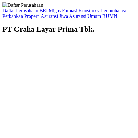
Daftar Perusahaan
BEI
Migas
Farmasi
Konstruksi
Pertambangan
Perbankan
Properti
Asuransi Jiwa
Asuransi Umum
BUMN
PT Graha Layar Prima Tbk.