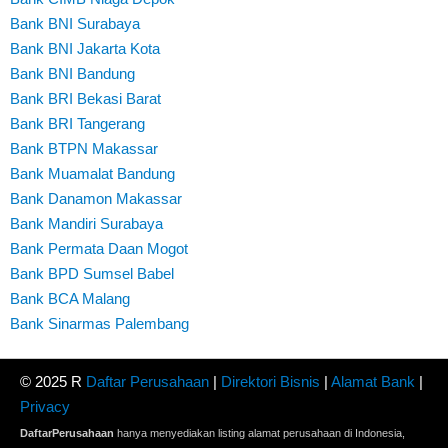
Bank BNI Surabaya
Bank BNI Jakarta Kota
Bank BNI Bandung
Bank BRI Bekasi Barat
Bank BRI Tangerang
Bank BTPN Makassar
Bank Muamalat Bandung
Bank Danamon Makassar
Bank Mandiri Surabaya
Bank Permata Daan Mogot
Bank BPD Sumsel Babel
Bank BCA Malang
Bank Sinarmas Palembang
© 2025 R
Daftar Perusahaan
|
Direktori Bisnis
|
Alamat Bank
|
Privacy
DaftarPerusahaan
hanya menyediakan listing alamat perusahaan di Indonesia,