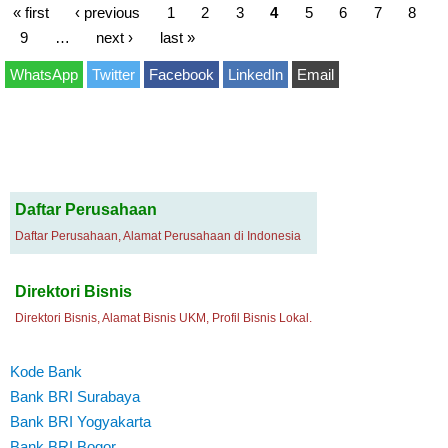
« first
‹ previous
1
2
3
4
5
6
7
8
9
…
next ›
last »
WhatsApp
Twitter
Facebook
LinkedIn
Email
Daftar Perusahaan
Daftar Perusahaan, Alamat Perusahaan di Indonesia
Direktori Bisnis
Direktori Bisnis, Alamat Bisnis UKM, Profil Bisnis Lokal.
Kode Bank
Bank BRI Surabaya
Bank BRI Yogyakarta
Bank BRI Bogor