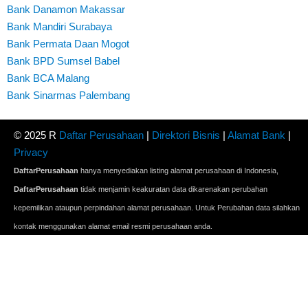
Bank Danamon Makassar
Bank Mandiri Surabaya
Bank Permata Daan Mogot
Bank BPD Sumsel Babel
Bank BCA Malang
Bank Sinarmas Palembang
© 2025 R
Daftar Perusahaan
|
Direktori Bisnis
|
Alamat Bank
|
Privacy
DaftarPerusahaan
hanya menyediakan listing alamat perusahaan di Indonesia,
DaftarPerusahaan
tidak menjamin keakuratan data dikarenakan perubahan
kepemilikan ataupun perpindahan alamat perusahaan. Untuk Perubahan data silahkan
kontak menggunakan alamat email resmi perusahaan anda.