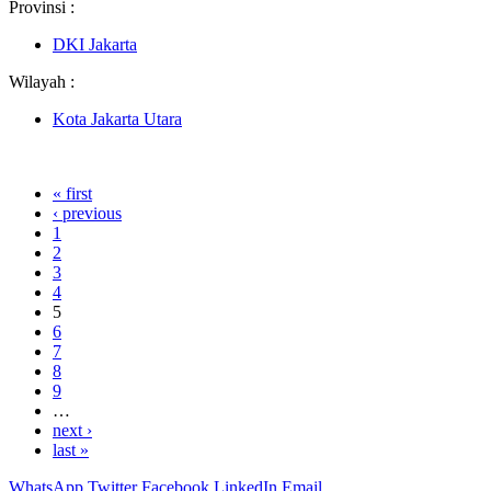
Provinsi :
DKI Jakarta
Wilayah :
Kota Jakarta Utara
« first
‹ previous
1
2
3
4
5
6
7
8
9
…
next ›
last »
WhatsApp
Twitter
Facebook
LinkedIn
Email