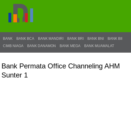
BANK
BANK BCA
BANK MANDIRI
BANK BRI
BANK BNI
BANK BII
CIMB NIAGA
BANK DANAMON
BANK MEGA
BANK MUAMALAT
Bank Permata Office Channeling AHM
Sunter 1