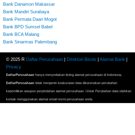
Bank Danamon Makassar
Bank Mandiri Surabaya
Bank Permata Daan Mogot
Bank BPD Sumsel Babel
Bank BCA Malang
Bank Sinarmas Palembang
© 2025 R
Daftar Perusahaan
|
Direktori Bisnis
|
Alamat Bank
|
Privacy
DaftarPerusahaan
hanya menyediakan listing alamat perusahaan di Indonesia,
DaftarPerusahaan
tidak menjamin keakuratan data dikarenakan perubahan
kepemilikan ataupun perpindahan alamat perusahaan. Untuk Perubahan data silahkan
kontak menggunakan alamat email resmi perusahaan anda.