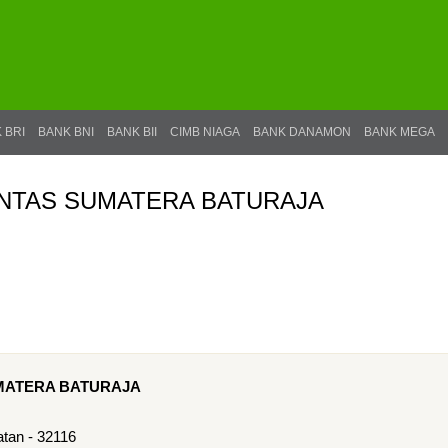
 BRI
BANK BNI
BANK BII
CIMB NIAGA
BANK DANAMON
BANK MEGA
LINTAS SUMATERA BATURAJA
UMATERA BATURAJA
tan - 32116