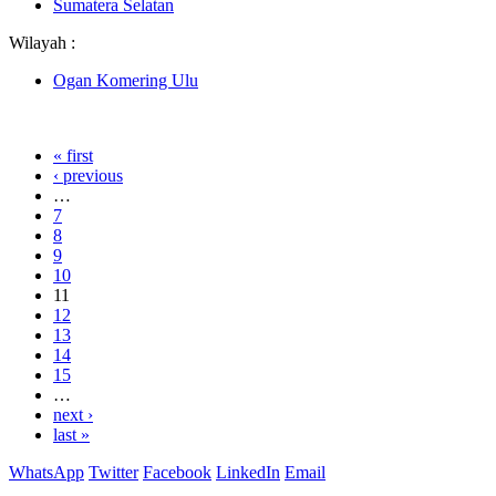
Sumatera Selatan
Wilayah :
Ogan Komering Ulu
« first
‹ previous
…
7
8
9
10
11
12
13
14
15
…
next ›
last »
WhatsApp
Twitter
Facebook
LinkedIn
Email