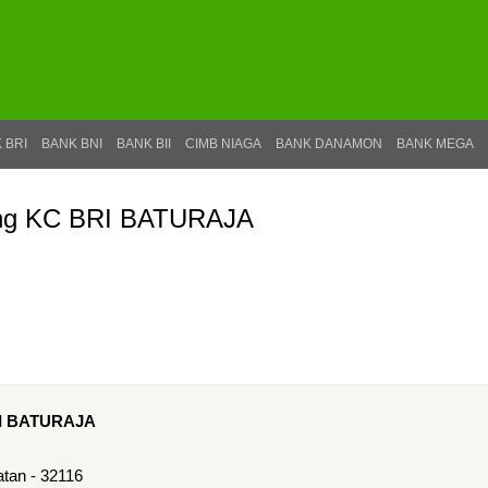
 BRI
BANK BNI
BANK BII
CIMB NIAGA
BANK DANAMON
BANK MEGA
ang KC BRI BATURAJA
RI BATURAJA
tan - 32116