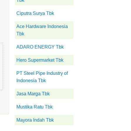
Tbk
Ciputra Surya Tbk
Ace Hardware Indonesia
Tbk
ADARO ENERGY Tbk
Hero Supermarket Tbk
PT Steel Pipe Industry of
Indonesia Tbk
Jasa Marga Tbk
Mustika Ratu Tbk
Mayora Indah Tbk