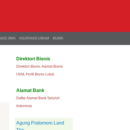
NSI JIWA
ASURANSI UMUM
BUMN
Direktori Bisnis
Direktori Bisnis, Alamat Bisnis
UKM, Profil Bisnis Lokal.
Alamat Bank
Daftar Alamat Bank Seluruh
Indonesia
Agung Podomoro Land