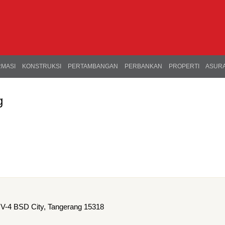
RMASI
KONSTRUKSI
PERTAMBANGAN
PERBANKAN
PROPERTI
ASURA
g
IV-4 BSD City, Tangerang 15318