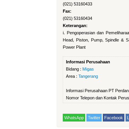
(021) 53160433
Fax:
(021) 53160434
Keterangan:
i. Pengoperasian dan Pemeliharaa
Head, Piston, Pump, Spindle & Sea
Power Plant
Informasi Perusahaan
Bidang :
Migas
Area :
Tangerang
Informasi Perusahaan PT Perda
Nomor Telepon dan Kontak Peru
WhatsApp
Twitter
Facebook
L