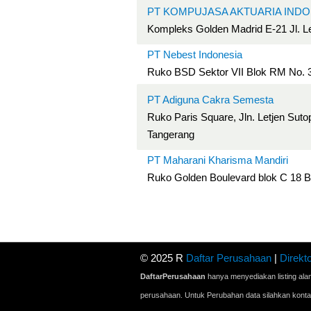
PT KOMPUJASA AKTUARIA INDO
Kompleks Golden Madrid E-21 Jl. 
PT Nebest Indonesia
Ruko BSD Sektor VII Blok RM No. 3
PT Adiguna Cakra Semesta
Ruko Paris Square, Jln. Letjen Sut
Tangerang
PT Maharani Kharisma Mandiri
Ruko Golden Boulevard blok C 18 B
© 2025 R
Daftar Perusahaan
|
Direkto
DaftarPerusahaan
hanya menyediakan listing ala
perusahaan. Untuk Perubahan data silahkan kont