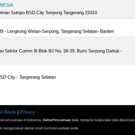
NESIA
Letnan Sutopo BSD City Serpong Tangerang 15310
9 - Lengkong Wetan-Serpong, Tangerang Selatan- Banten
opo Sektor Comm III Blok B2 No. 38-39, Bumi Serpong Damai -
SD City - Tangerang Selatan
ri Bisnis
|
Privacy
mat perusahaan di Indonesia,
DaftarPerusahaan
tidak menjamin keakuratan data dikarenak
ak menggunakan alamat email resmi perusahaan anda.