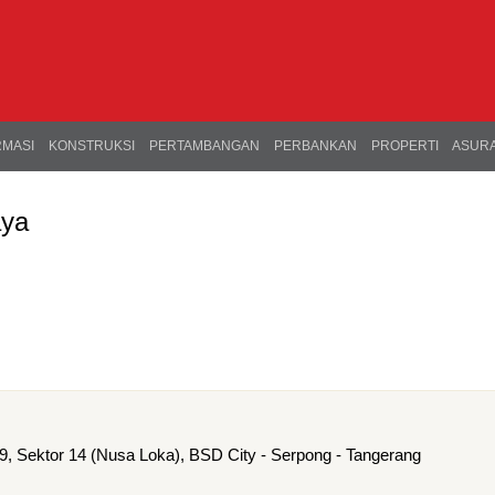
RMASI
KONSTRUKSI
PERTAMBANGAN
PERBANKAN
PROPERTI
ASURA
aya
9, Sektor 14 (Nusa Loka), BSD City - Serpong - Tangerang