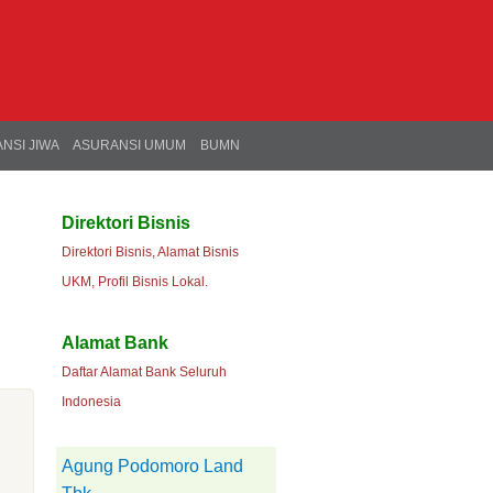
NSI JIWA
ASURANSI UMUM
BUMN
Direktori Bisnis
Direktori Bisnis, Alamat Bisnis
UKM, Profil Bisnis Lokal.
Alamat Bank
Daftar Alamat Bank Seluruh
Indonesia
Agung Podomoro Land