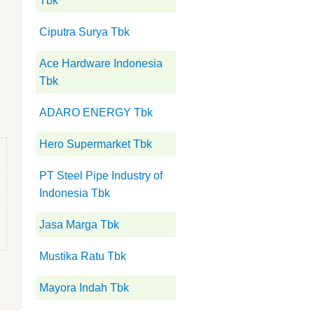
Tbk
Ciputra Surya Tbk
Ace Hardware Indonesia
Tbk
ADARO ENERGY Tbk
Hero Supermarket Tbk
PT Steel Pipe Industry of
Indonesia Tbk
Jasa Marga Tbk
Mustika Ratu Tbk
Mayora Indah Tbk