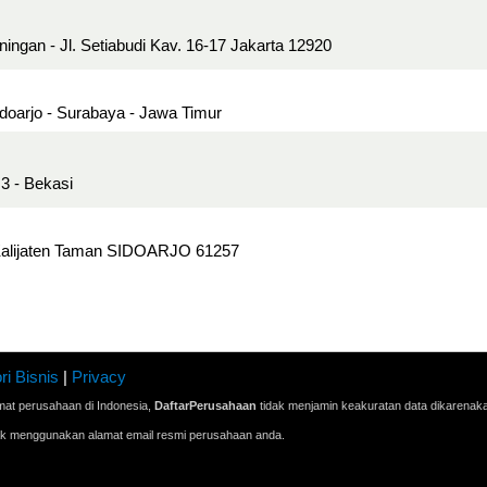
ngan - Jl. Setiabudi Kav. 16-17 Jakarta 12920
idoarjo - Surabaya - Jawa Timur
3 - Bekasi
3 Kalijaten Taman SIDOARJO 61257
ri Bisnis
|
Privacy
mat perusahaan di Indonesia,
DaftarPerusahaan
tidak menjamin keakuratan data dikarenak
ak menggunakan alamat email resmi perusahaan anda.