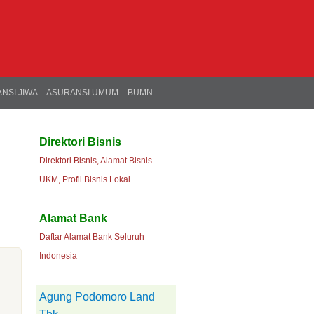
NSI JIWA
ASURANSI UMUM
BUMN
Direktori Bisnis
Direktori Bisnis, Alamat Bisnis
UKM, Profil Bisnis Lokal.
Alamat Bank
Daftar Alamat Bank Seluruh
Indonesia
Agung Podomoro Land