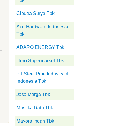
Tbk
Ciputra Surya Tbk
Ace Hardware Indonesia
Tbk
ADARO ENERGY Tbk
Hero Supermarket Tbk
PT Steel Pipe Industry of
Indonesia Tbk
Jasa Marga Tbk
Mustika Ratu Tbk
Mayora Indah Tbk