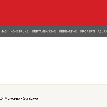
RMASI
KONSTRUKSI
PERTAMBANGAN
PERBANKAN
PROPERTI
ASURA
6, Mulyorejo - Surabaya