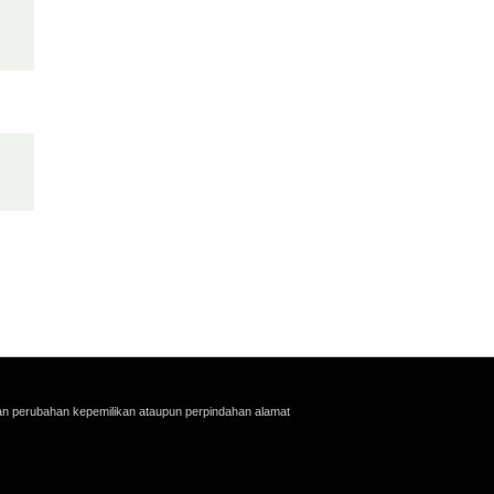
an perubahan kepemilikan ataupun perpindahan alamat