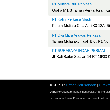
PT Mutiara Biru Perkasa
Graha Mik 3 Taman Perkantoran Kuni
PT Kalini Perkasa Abadi
Perum Mutiara Citra Asri K3-12A, S
PT Dwi Mitra Andyos Perkasa
Taman Mulasakti Indah Blok P1 No. 
PT SURABAYA INDAH PERMAI
Jl. Kali Bader Selatan 14 RT 16/0
© 2025 R
Daftar Perusahaan
|
Direkto
DaftarPerusahaan
hanya menyediakan listing ala
perusahaan. Untuk Perubahan data silahkan kont