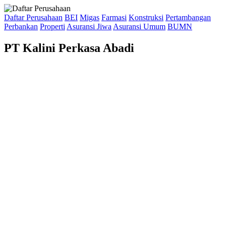
Daftar Perusahaan
BEI
Migas
Farmasi
Konstruksi
Pertambangan
Perbankan
Properti
Asuransi Jiwa
Asuransi Umum
BUMN
PT Kalini Perkasa Abadi