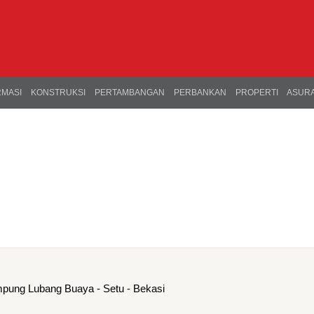
RMASI
KONSTRUKSI
PERTAMBANGAN
PERBANKAN
PROPERTI
ASURA
mpung Lubang Buaya - Setu - Bekasi