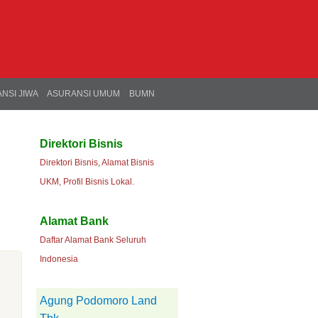
NSI JIWA
ASURANSI UMUM
BUMN
Direktori Bisnis
Direktori Bisnis, Alamat Bisnis
UKM, Profil Bisnis Lokal.
Alamat Bank
Daftar Alamat Bank Seluruh
Indonesia
Agung Podomoro Land