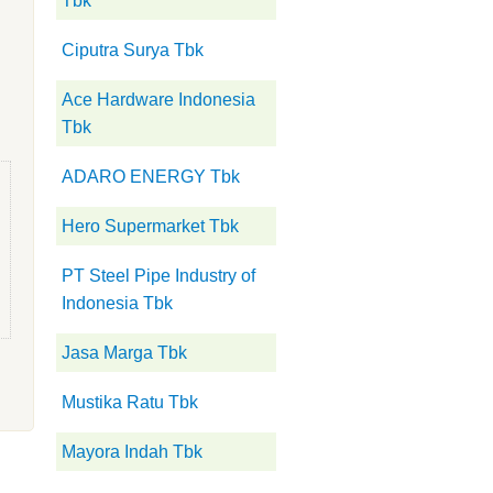
Tbk
Ciputra Surya Tbk
Ace Hardware Indonesia
Tbk
ADARO ENERGY Tbk
Hero Supermarket Tbk
PT Steel Pipe Industry of
Indonesia Tbk
Jasa Marga Tbk
Mustika Ratu Tbk
Mayora Indah Tbk