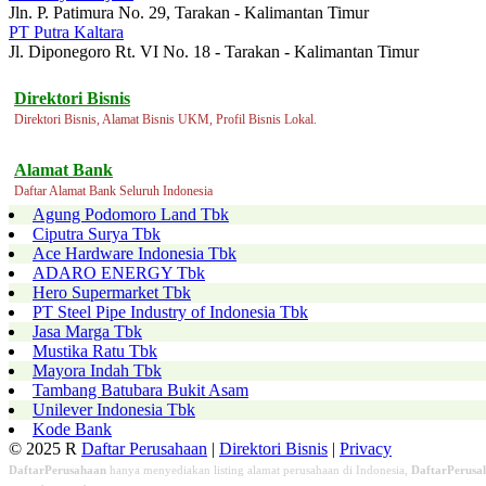
Jln. P. Patimura No. 29, Tarakan - Kalimantan Timur
PT Putra Kaltara
Jl. Diponegoro Rt. VI No. 18 - Tarakan - Kalimantan Timur
Direktori Bisnis
Direktori Bisnis, Alamat Bisnis UKM, Profil Bisnis Lokal.
Alamat Bank
Daftar Alamat Bank Seluruh Indonesia
Agung Podomoro Land Tbk
Ciputra Surya Tbk
Ace Hardware Indonesia Tbk
ADARO ENERGY Tbk
Hero Supermarket Tbk
PT Steel Pipe Industry of Indonesia Tbk
Jasa Marga Tbk
Mustika Ratu Tbk
Mayora Indah Tbk
Tambang Batubara Bukit Asam
Unilever Indonesia Tbk
Kode Bank
© 2025 R
Daftar Perusahaan
|
Direktori Bisnis
|
Privacy
DaftarPerusahaan
hanya menyediakan listing alamat perusahaan di Indonesia,
DaftarPerusa