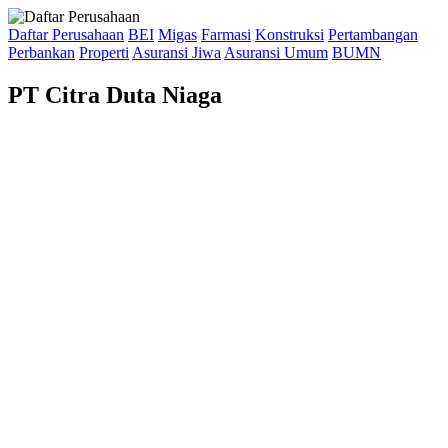
Daftar Perusahaan
BEI
Migas
Farmasi
Konstruksi
Pertambangan
Perbankan
Properti
Asuransi Jiwa
Asuransi Umum
BUMN
PT Citra Duta Niaga