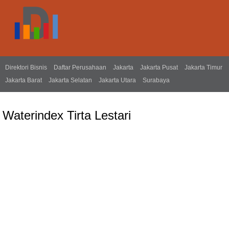
Direktori Bisnis
Daftar Perusahaan
Jakarta
Jakarta Pusat
Jakarta Timur
Jakarta Barat
Jakarta Selatan
Jakarta Utara
Surabaya
Waterindex Tirta Lestari