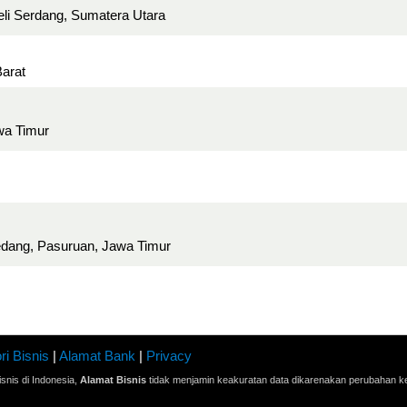
Deli Serdang, Sumatera Utara
Barat
wa Timur
edang, Pasuruan, Jawa Timur
ri Bisnis
|
Alamat Bank
|
Privacy
snis di Indonesia,
Alamat Bisnis
tidak menjamin keakuratan data dikarenakan perubahan ke