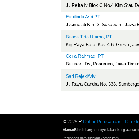
Jl. Pelita Iv Blok C No.4 Kim Star, 
Equilindo Asri PT
Jl.cimelati Km. 2, Sukabumi, Jawa 
Buana Tirta Utama, PT
Kig Raya Barat Kav 4-6, Gresik, Ja
Ceria Rahmad, PT
Bulusari, Ds, Pasuruan, Jawa Timur
Sari Rejeki/Vivi
Jl. Raya Candra No. 338, Sumberg
© 2025 R
Daftar Perusahaan
|
Direkto
AlamatBisnis
hanya menyediakan listing alamat bi
Perubahan data silahkan kontak kami.