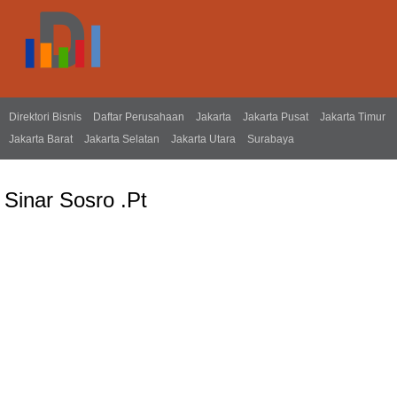
Direktori Bisnis
Daftar Perusahaan
Jakarta
Jakarta Pusat
Jakarta Timur
Jakarta Barat
Jakarta Selatan
Jakarta Utara
Surabaya
Sinar Sosro .Pt