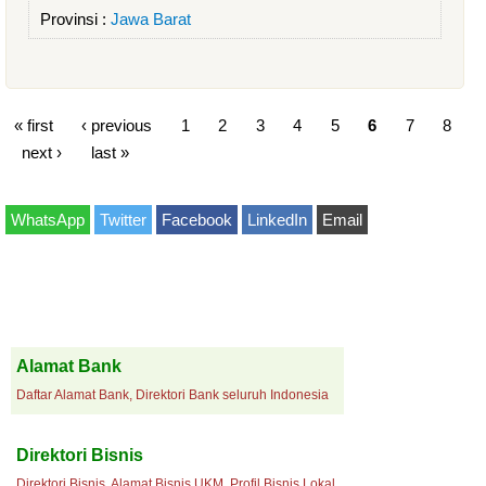
Provinsi :
Jawa Barat
« first
‹ previous
1
2
3
4
5
6
7
8
next ›
last »
WhatsApp
Twitter
Facebook
LinkedIn
Email
Alamat Bank
Daftar Alamat Bank, Direktori Bank seluruh Indonesia
Direktori Bisnis
Direktori Bisnis, Alamat Bisnis UKM, Profil Bisnis Lokal.