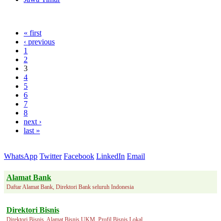
« first
‹ previous
1
2
3
4
5
6
7
8
next ›
last »
WhatsApp
Twitter
Facebook
LinkedIn
Email
Alamat Bank
Daftar Alamat Bank, Direktori Bank seluruh Indonesia
Direktori Bisnis
Direktori Bisnis, Alamat Bisnis UKM, Profil Bisnis Lokal.