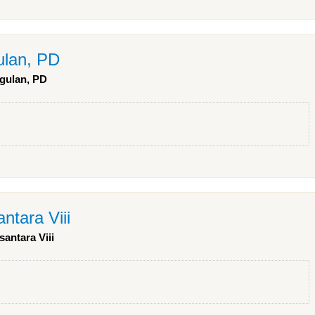
ulan, PD
ggulan, PD
ntara Viii
santara Viii