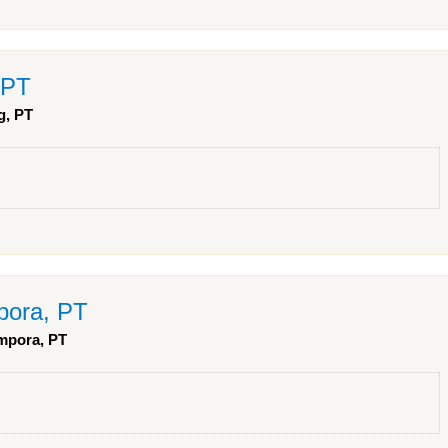
 PT
g, PT
pora, PT
ampora, PT