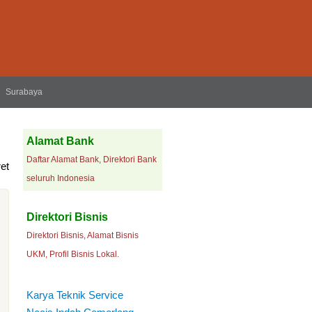
Surabaya
Alamat Bank
Daftar Alamat Bank, Direktori Bank
et
seluruh Indonesia
Direktori Bisnis
Direktori Bisnis, Alamat Bisnis
UKM, Profil Bisnis Lokal.
Karya Teknik Service