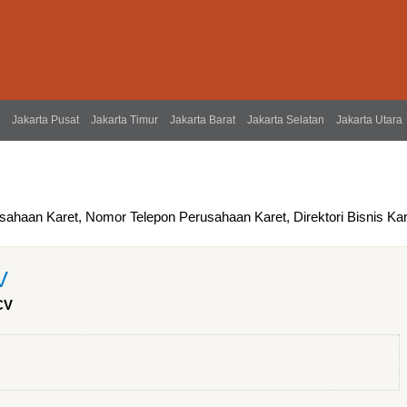
Jakarta Pusat
Jakarta Timur
Jakarta Barat
Jakarta Selatan
Jakarta Utara
sahaan Karet, Nomor Telepon Perusahaan Karet, Direktori Bisnis Kar
V
CV