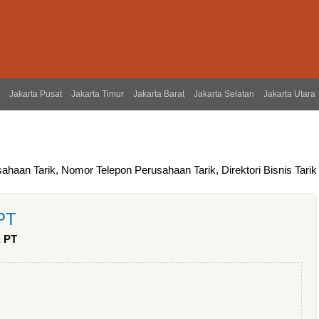
Jakarta Pusat
Jakarta Timur
Jakarta Barat
Jakarta Selatan
Jakarta Utara
ahaan Tarik, Nomor Telepon Perusahaan Tarik, Direktori Bisnis Tarik
PT
, PT