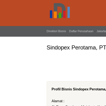
Direktori Bisnis
Daftar Perusahaan
Jakarta
Sindopex Perotama, P
Profil Bisnis Sindopex Perotama
Alamat :