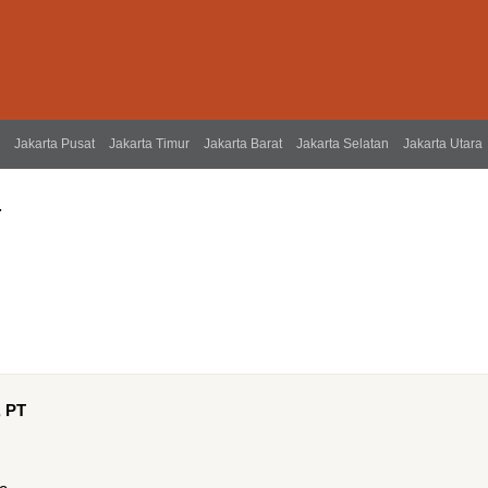
Jakarta Pusat
Jakarta Timur
Jakarta Barat
Jakarta Selatan
Jakarta Utara
T
, PT