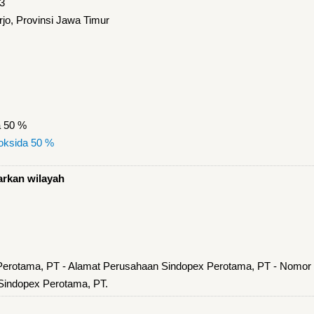
3
jo, Provinsi Jawa Timur
a 50 %
oksida 50 %
arkan wilayah
Perotama, PT - Alamat Perusahaan Sindopex Perotama, PT - Nomor
Sindopex Perotama, PT.