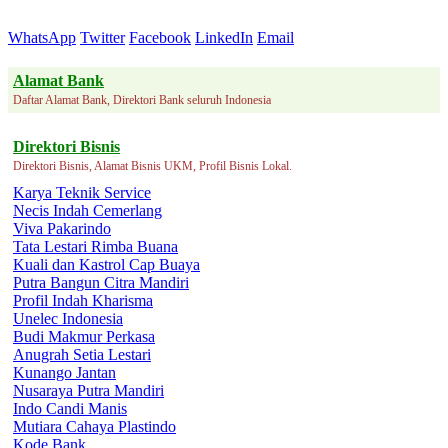
WhatsApp
Twitter
Facebook
LinkedIn
Email
Alamat Bank
Daftar Alamat Bank, Direktori Bank seluruh Indonesia
Direktori Bisnis
Direktori Bisnis, Alamat Bisnis UKM, Profil Bisnis Lokal.
Karya Teknik Service
Necis Indah Cemerlang
Viva Pakarindo
Tata Lestari Rimba Buana
Kuali dan Kastrol Cap Buaya
Putra Bangun Citra Mandiri
Profil Indah Kharisma
Unelec Indonesia
Budi Makmur Perkasa
Anugrah Setia Lestari
Kunango Jantan
Nusaraya Putra Mandiri
Indo Candi Manis
Mutiara Cahaya Plastindo
Kode Bank