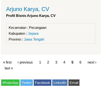
Arjuno Karya, CV
Profil Bisnis Arjuno Karya, CV
Kecamatan :
Pecangaan
Kabupaten :
Jepara
Provinsi :
Jawa Tengah
« first
‹ previous
1
2
3
4
5
6
next ›
last »
WhatsApp
Twitter
Facebook
LinkedIn
Email