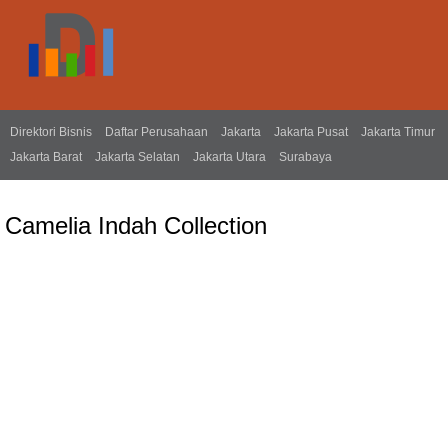
Direktori Bisnis
Daftar Perusahaan
Jakarta
Jakarta Pusat
Jakarta Timur
Jakarta Barat
Jakarta Selatan
Jakarta Utara
Surabaya
Camelia Indah Collection