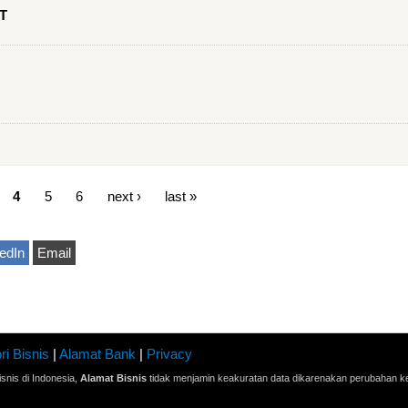
PT
4
5
6
next ›
last »
edIn
Email
ri Bisnis
|
Alamat Bank
|
Privacy
snis di Indonesia,
Alamat Bisnis
tidak menjamin keakuratan data dikarenakan perubahan ke