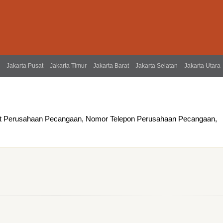
Jakarta Pusat
Jakarta Timur
Jakarta Barat
Jakarta Selatan
Jakarta Utara
at Perusahaan Pecangaan, Nomor Telepon Perusahaan Pecangaan,