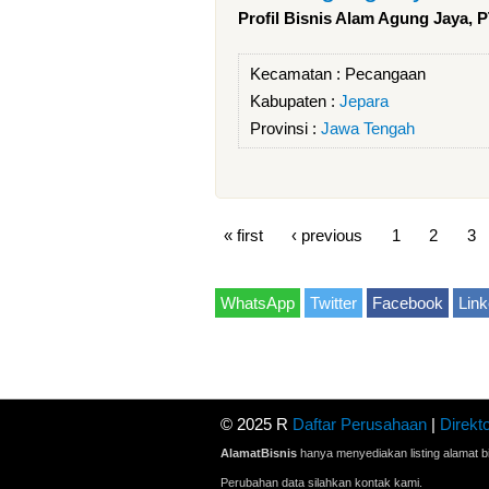
Profil Bisnis Alam Agung Jaya, 
Kecamatan :
Pecangaan
Kabupaten :
Jepara
Provinsi :
Jawa Tengah
« first
‹ previous
1
2
3
WhatsApp
Twitter
Facebook
Link
© 2025 R
Daftar Perusahaan
|
Direkto
AlamatBisnis
hanya menyediakan listing alamat bi
Perubahan data silahkan kontak kami.