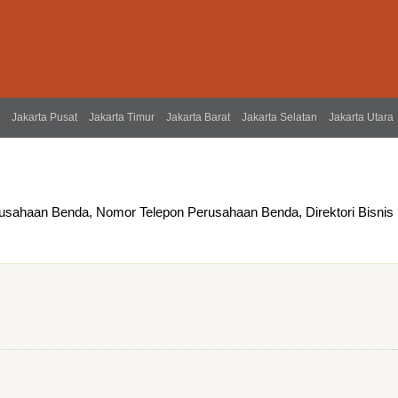
Jakarta Pusat
Jakarta Timur
Jakarta Barat
Jakarta Selatan
Jakarta Utara
usahaan Benda, Nomor Telepon Perusahaan Benda, Direktori Bisnis