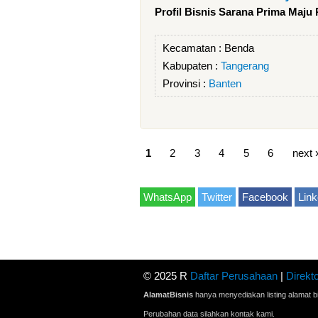
Profil Bisnis Sarana Prima Maju 
Kecamatan :
Benda
Kabupaten :
Tangerang
Provinsi :
Banten
1
2
3
4
5
6
next 
WhatsApp
Twitter
Facebook
Link
© 2025 R
Daftar Perusahaan
|
Direkto
AlamatBisnis
hanya menyediakan listing alamat bi
Perubahan data silahkan kontak kami.