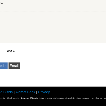
Pt
›
last »
edIn
Email
ri Bisnis
|
Alamat Bank
|
Privacy
snis di Indonesia,
Alamat Bisnis
tidak menjamin keakuratan data dikarenakan perubahan ke