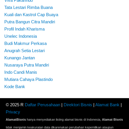
Viva Pakarindo
Tata Lestari Rimba Buana
Kuali dan Kastrol Cap Buaya
Putra Bangun Citra Mandiri
Profil Indah Kharisma
Unelec Indonesia
Budi Makmur Perkasa
Anugrah Setia Lestari
Kunango Jantan
Nusaraya Putra Mandiri
Indo Candi Manis
Mutiara Cahaya Plastindo
Kode Bank
© 2025 R
Daftar Perusahaan
|
Direktori Bisnis
|
Alamat Bank
|
Privacy
AlamatBisnis
hanya menyediakan listing alamat bisnis di Indonesia,
Alamat Bisnis
tidak menjamin keakuratan data dikarenakan perubahan kepemilikan ataupun