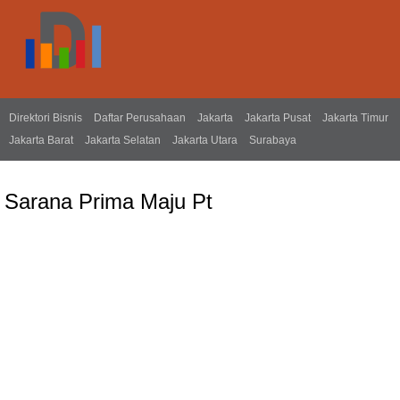
Direktori Bisnis
Daftar Perusahaan
Jakarta
Jakarta Pusat
Jakarta Timur
Jakarta Barat
Jakarta Selatan
Jakarta Utara
Surabaya
Sarana Prima Maju Pt