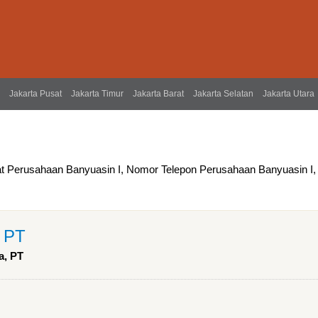
Jakarta Pusat
Jakarta Timur
Jakarta Barat
Jakarta Selatan
Jakarta Utara
at Perusahaan Banyuasin I, Nomor Telepon Perusahaan Banyuasin I,
, PT
a, PT