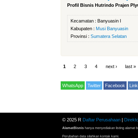
Profil Bisnis Hutrindo Prajen P
Kecamatan :
Banyuasin I
Kabupaten :
Musi Banyuasin
Provinsi :
Sumatera Selatan
1
2
3
4
next ›
last »
WhatsApp
Twitter
Facebook
Link
© 2025 R
Daftar Perusahaan
|
Direkto
AlamatBisnis
hanya menyediakan listing alamat bi
Perubahan data silahkan kontak kami.