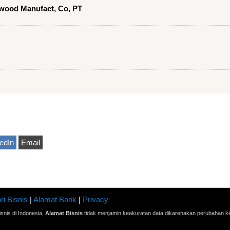
lywood Manufact, Co, PT
edIn
Email
ri Bisnis
|
Alamat Bank
|
Privacy
snis di Indonesia,
Alamat Bisnis
tidak menjamin keakuratan data dikarenakan perubahan ke