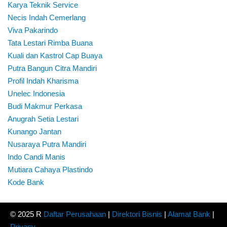
Karya Teknik Service
Necis Indah Cemerlang
Viva Pakarindo
Tata Lestari Rimba Buana
Kuali dan Kastrol Cap Buaya
Putra Bangun Citra Mandiri
Profil Indah Kharisma
Unelec Indonesia
Budi Makmur Perkasa
Anugrah Setia Lestari
Kunango Jantan
Nusaraya Putra Mandiri
Indo Candi Manis
Mutiara Cahaya Plastindo
Kode Bank
© 2025 R
Daftar Perusahaan
|
Direktori Bisnis
|
Alamat Bank
|
Privacy