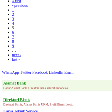
« first
‹ previous
1
2
3
4
5
6
7
8
9
…
next ›
last »
WhatsApp
Twitter
Facebook
LinkedIn
Email
Alamat Bank
Daftar Alamat Bank, Direktori Bank seluruh Indonesia
Direktori Bisnis
Direktori Bisnis, Alamat Bisnis UKM, Profil Bisnis Lokal.
Karya Teknik Service