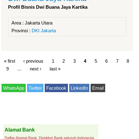
Profil Bisnis Dwi Buana Jaya Kartika
Area :
Jakarta Utara
Provinsi :
DKI Jakarta
« first
‹ previous
1
2
3
4
5
6
7
8
9
…
next ›
last »
WhatsApp
Twitter
Facebook
LinkedIn
Email
Alamat Bank
Daftar Alamat Bank, Direktori Bank seluruh Indonesia