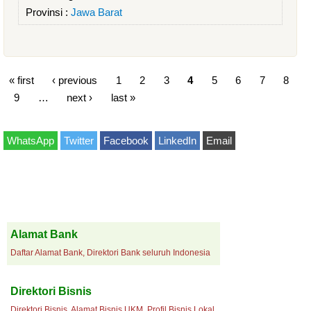
Provinsi :
Jawa Barat
« first
‹ previous
1
2
3
4
5
6
7
8
9
…
next ›
last »
WhatsApp
Twitter
Facebook
LinkedIn
Email
Alamat Bank
Daftar Alamat Bank, Direktori Bank seluruh Indonesia
Direktori Bisnis
Direktori Bisnis, Alamat Bisnis UKM, Profil Bisnis Lokal.