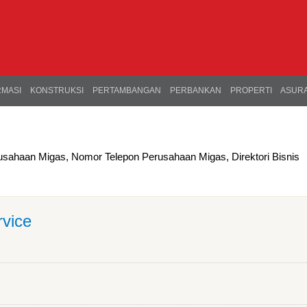
RMASI
KONSTRUKSI
PERTAMBANGAN
PERBANKAN
PROPERTI
ASURA
usahaan Migas, Nomor Telepon Perusahaan Migas, Direktori Bisnis
rvice