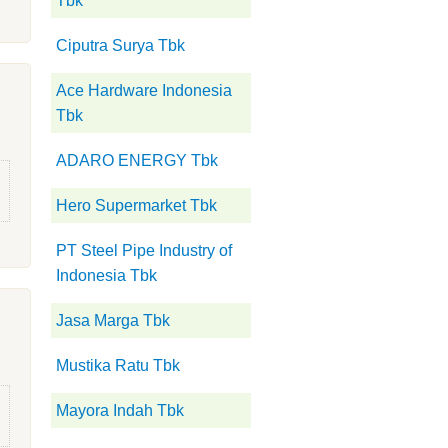
Tbk
Ciputra Surya Tbk
Ace Hardware Indonesia
Tbk
ADARO ENERGY Tbk
Hero Supermarket Tbk
PT Steel Pipe Industry of
Indonesia Tbk
Jasa Marga Tbk
Mustika Ratu Tbk
Mayora Indah Tbk