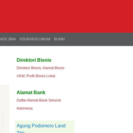
NSI JIWA
ASURANSI UMUM
BUMN
Direktori Bisnis
Direktori Bisnis, Alamat Bisnis
UKM, Profil Bisnis Lokal.
Alamat Bank
Daftar Alamat Bank Seluruh
Indonesia
Agung Podomoro Land