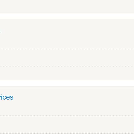
a
ices